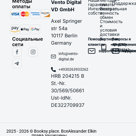
Наши
Методы
Методы
Vento Digital
Поддержк
гарантии
оплаты
оплаты
Интеллектуальная
Возврат
VD GmbH
собственность
и
обмен
Axel Springer
Стоимость
и
str 54a
условия
доставки
10117 Berlin
Социальные
Помощь
Партнерам
Вопросы и
Germany
сети
клиентам
+49 (030)
предложения
263933262
support@booksy.place
info@bo
info@vento-
digital.de
+4930263933262
HRB 204215 B
St.-Nr.
30/569/50661
Ust-IdNr.
DE322709937
2025 - 2026 © Booksy.place. Все
Alexander Elkin
права защищены.