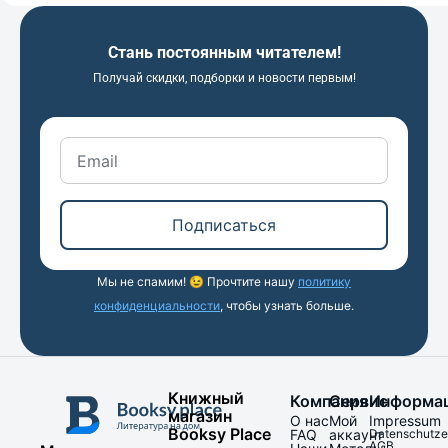
Стань постоянным читателем!
Получай скидки, подборки и новости первым!
Подписаться
Мы не спамим! 😉 Прочтите нашу
политику
конфиденциальности
, чтобы узнать больше.
Книжный
Компания
Сервис
Информа
магазин
О нас
Мой
Impressum
Booksy Place
FAQ
аккаунт
Datenschutze
AGB