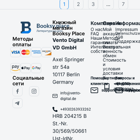
1
2
3
…
7
Книжный
Компания
Сервис
Информа
магазин
О нас
Мой
Impressum
Booksy Place
FAQ
аккаунт
Datenschutze
AGB
Наши
Методы
Методы
Vento Digital
Поддержк
гарантии
оплаты
оплаты
Интеллектуальная
Возврат
VD GmbH
собственность
и
обмен
Axel Springer
Стоимость
и
str 54a
условия
доставки
10117 Berlin
Социальные
Помощь
Партнерам
Вопросы и
Germany
сети
клиентам
+49 (030)
предложения
263933262
support@booksy.place
info@bo
info@vento-
digital.de
+4930263933262
HRB 204215 B
St.-Nr.
30/569/50661
Ust-IdNr.