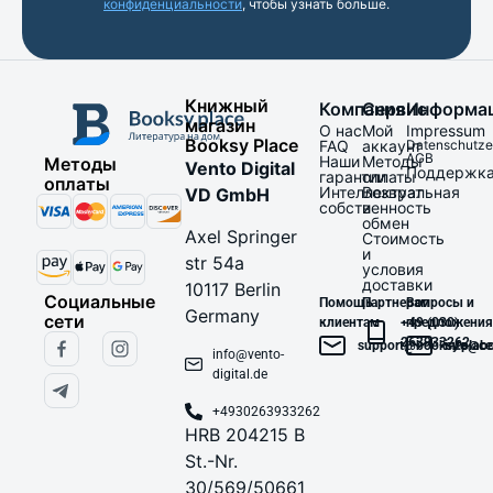
конфиденциальности
, чтобы узнать больше.
Книжный
Компания
Сервис
Информа
магазин
О нас
Мой
Impressum
Booksy Place
FAQ
аккаунт
Datenschutze
AGB
Наши
Методы
Методы
Vento Digital
Поддержк
гарантии
оплаты
оплаты
Интеллектуальная
Возврат
VD GmbH
собственность
и
обмен
Axel Springer
Стоимость
и
str 54a
условия
доставки
10117 Berlin
Социальные
Помощь
Партнерам
Вопросы и
Germany
сети
клиентам
+49 (030)
предложения
263933262
support@booksy.place
info@bo
info@vento-
digital.de
+4930263933262
HRB 204215 B
St.-Nr.
30/569/50661