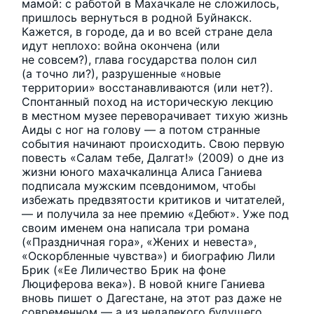
мамой: с работой в Махачкале не сложилось,
пришлось вернуться в родной Буйнакск.
Кажется, в городе, да и во всей стране дела
идут неплохо: война окончена (или
не совсем?), глава государства полон сил
(а точно ли?), разрушенные «новые
территории» восстанавливаются (или нет?).
Спонтанный поход на историческую лекцию
в местном музее переворачивает тихую жизнь
Аиды с ног на голову — а потом странные
события начинают происходить. Свою первую
повесть «Салам тебе, Далгат!» (2009) о дне из
жизни юного махачкалинца Алиса Ганиева
подписала мужским псевдонимом, чтобы
избежать предвзятости критиков и читателей,
— и получила за нее премию «Дебют». Уже под
своим именем она написала три романа
(«Праздничная гора», «Жених и невеста»,
«Оскорбленные чувства») и биографию Лили
Брик («Ее Лиличество Брик на фоне
Люциферова века»). В новой книге Ганиева
вновь пишет о Дагестане, на этот раз даже не
современном — а из недалекого будущего.