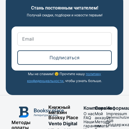
Стань постоянным читателем!
Получай скидки, подборки и новости первым!
Подписаться
Мы не спамим! 😉 Прочтите нашу
политику
конфиденциальности
, чтобы узнать больше.
Книжный
Компания
Сервис
Информа
магазин
О нас
Мой
Impressum
Booksy Place
FAQ
аккаунт
Datenschutze
AGB
Наши
Методы
Методы
Vento Digital
Поддержк
гарантии
оплаты
оплаты