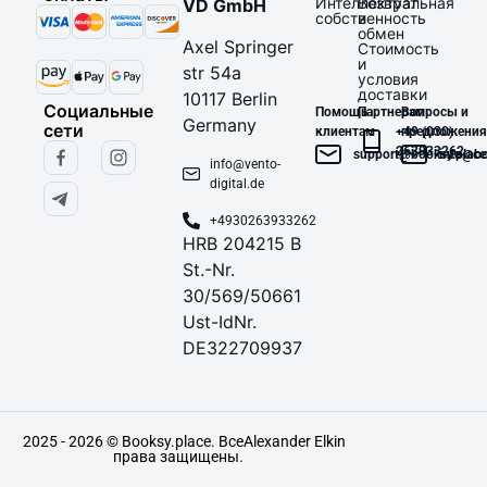
Интеллектуальная
Возврат
VD GmbH
собственность
и
обмен
Axel Springer
Стоимость
и
str 54a
условия
доставки
10117 Berlin
Социальные
Помощь
Партнерам
Вопросы и
Germany
сети
клиентам
+49 (030)
предложения
263933262
support@booksy.place
info@bo
info@vento-
digital.de
+4930263933262
HRB 204215 B
St.-Nr.
30/569/50661
Ust-IdNr.
DE322709937
2025 - 2026 © Booksy.place. Все
Alexander Elkin
права защищены.