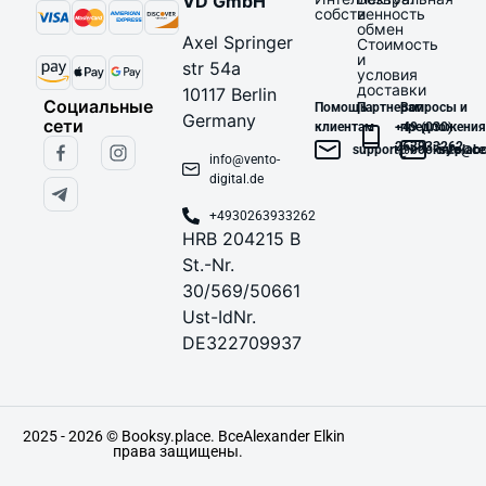
VD GmbH
собственность
и
обмен
Axel Springer
Стоимость
и
str 54a
условия
доставки
10117 Berlin
Социальные
Помощь
Партнерам
Вопросы и
Germany
сети
клиентам
+49 (030)
предложения
263933262
support@booksy.place
info@bo
info@vento-
digital.de
+4930263933262
HRB 204215 B
St.-Nr.
30/569/50661
Ust-IdNr.
DE322709937
2025 - 2026 © Booksy.place. Все
Alexander Elkin
права защищены.