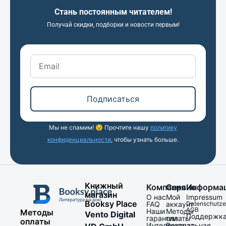
Стань постоянным читателем!
Получай скидки, подборки и новости первым!
Подписаться
Мы не спамим! 😉 Прочтите нашу
политику
конфиденциальности
, чтобы узнать больше.
Книжный
Компания
Сервис
Информа
магазин
О нас
Мой
Impressum
Booksy Place
FAQ
аккаунт
Datenschutze
AGB
Наши
Методы
Методы
Vento Digital
Поддержк
гарантии
оплаты
оплаты
Интеллектуальная
Возврат