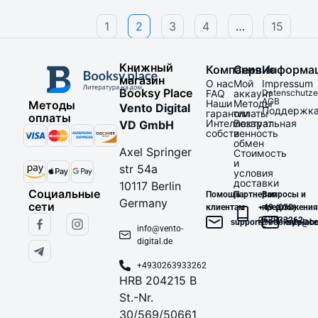
1
2
3
4
…
15
Книжный
Компания
Сервис
Информа
магазин
О нас
Мой
Impressum
Booksy Place
FAQ
аккаунт
Datenschutze
AGB
Наши
Методы
Методы
Vento Digital
Поддержк
гарантии
оплаты
оплаты
Интеллектуальная
Возврат
VD GmbH
собственность
и
обмен
Axel Springer
Стоимость
и
str 54a
условия
доставки
10117 Berlin
Социальные
Помощь
Партнерам
Вопросы и
Germany
сети
клиентам
+49 (030)
предложения
263933262
support@booksy.place
info@bo
info@vento-
digital.de
+4930263933262
HRB 204215 B
St.-Nr.
30/569/50661