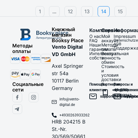
1
…
12
13
14
15
Книжный
Компания
Сервис
Информа
магазин
О нас
Мой
Impressum
Booksy Place
FAQ
аккаунт
Datenschutze
AGB
Наши
Методы
Методы
Vento Digital
Поддержк
гарантии
оплаты
оплаты
Интеллектуальная
Возврат
VD GmbH
собственность
и
обмен
Axel Springer
Стоимость
и
str 54a
условия
доставки
10117 Berlin
Социальные
Помощь
Партнерам
Вопросы и
Germany
сети
клиентам
+49 (030)
предложения
263933262
support@booksy.place
info@bo
info@vento-
digital.de
+4930263933262
HRB 204215 B
St.-Nr.
30/569/50661