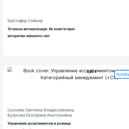
Крістофер Стейнер
Тотальна автоматизація. Як комп’ютерні
алгоритми змінюють світ
5,00
€
Купит
Сысоева Светлана Владиславовна,
Бузукова Екатерина Анатольевна
Управление ассортиментом в рознице.