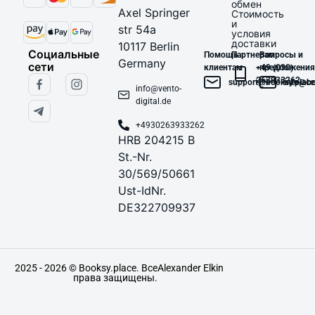
обмен
Axel Springer
Стоимость
и
str 54a
условия
доставки
10117 Berlin
Социальные
Помощь
Партнерам
Вопросы и
Germany
сети
клиентам
+49 (030)
предложения
263933262
support@booksy.place
info@bo
info@vento-
digital.de
+4930263933262
HRB 204215 B
St.-Nr.
30/569/50661
Ust-IdNr.
DE322709937
2025 - 2026 © Booksy.place. Все
Alexander Elkin
права защищены.