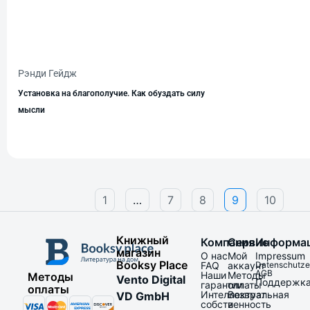
Рэнди Гейдж
Установка на благополучие. Как обуздать силу
мысли
1
…
7
8
9
10
Книжный
Компания
Сервис
Информа
магазин
О нас
Мой
Impressum
Booksy Place
FAQ
аккаунт
Datenschutze
AGB
Наши
Методы
Методы
Vento Digital
Поддержк
гарантии
оплаты
оплаты
Интеллектуальная
Возврат
VD GmbH
собственность
и